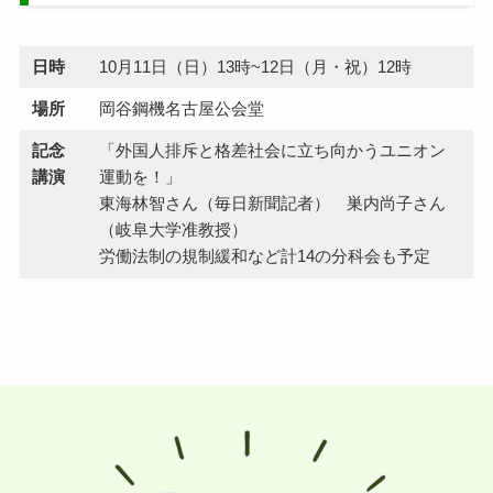
日時
10月11日（日）13時~12日（月・祝）12時
場所
岡谷鋼機名古屋公会堂
記念
「外国人排斥と格差社会に立ち向かうユニオン
講演
運動を！」
東海林智さん（毎日新聞記者） 巣内尚子さん
（岐阜大学准教授）
労働法制の規制緩和など計14の分科会も予定