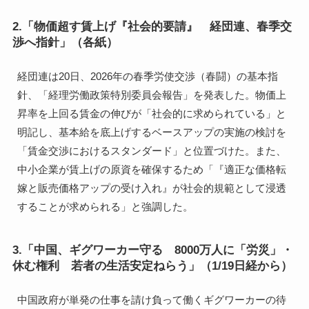
2.「物価超す賃上げ『社会的要請』 経団連、春季交
渉へ指針」（各紙）
経団連は20日、2026年の春季労使交渉（春闘）の基本指
針、「経理労働政策特別委員会報告」を発表した。物価上
昇率を上回る賃金の伸びが「社会的に求められている」と
明記し、基本給を底上げするベースアップの実施の検討を
「賃金交渉におけるスタンダード」と位置づけた。また、
中小企業が賃上げの原資を確保するため「『適正な価格転
嫁と販売価格アップの受け入れ』が社会的規範として浸透
することが求められる」と強調した。
3.「中国、ギグワーカー守る 8000万人に「労災」・
休む権利 若者の生活安定ねらう」（1/19日経から）
中国政府が単発の仕事を請け負って働くギグワーカーの待