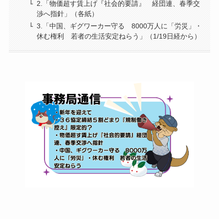
2.「物価超す賃上げ『社会的要請』 経団連、春季交
渉へ指針」（各紙）
3.「中国、ギグワーカー守る 8000万人に「労災」・
休む権利 若者の生活安定ねらう」（1/19日経から）