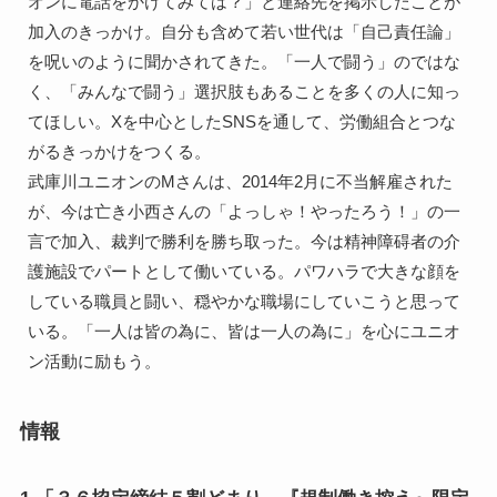
オンに電話をかけてみては？」と連絡先を掲示したことが
加入のきっかけ。自分も含めて若い世代は「自己責任論」
を呪いのように聞かされてきた。「一人で闘う」のではな
く、「みんなで闘う」選択肢もあることを多くの人に知っ
てほしい。Xを中心としたSNSを通して、労働組合とつな
がるきっかけをつくる。
武庫川ユニオンのMさんは、2014年2月に不当解雇された
が、今は亡き小西さんの「よっしゃ！やったろう！」の一
言で加入、裁判で勝利を勝ち取った。今は精神障碍者の介
護施設でパートとして働いている。パワハラで大きな顔を
している職員と闘い、穏やかな職場にしていこうと思って
いる。「一人は皆の為に、皆は一人の為に」を心にユニオ
ン活動に励もう。
情報