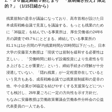
1.「３６協定締結５割どまり 『規制働き控え』限定
的？」（1/15日経から）
残業規制の是非が議論になっており、高市首相が設けた日
本成長戦略会議で見直しを議論する。もっとも残業のため
に「36協定」を結んでいる事業所は、厚生労働省の24年6
月の調査で49.7％にとどまる。締結している事業所の
81.1％は1か月間の平均残業時間が20時間以下だった。日本
大学の安藤至大教授は「現状では規制を緩和する必要性は
乏しい」、「労働時間に頼らず設備投資により生産性を引
き上げることが重要だ」という。締結手続きの理解が十分
浸透していない、「隠れ残業」が一定程度存在していると
いう見方もある。成長戦略会議では残業規制緩和の是非の
他、中小企業が36協定を結びやすくする支援策などについ
ても検討し、26年夏ごろに一定の方向性を示す方針だ。
ちなみに安藤教授は労働政策審議会労働条件分科会の公益
代表委員の一人である。