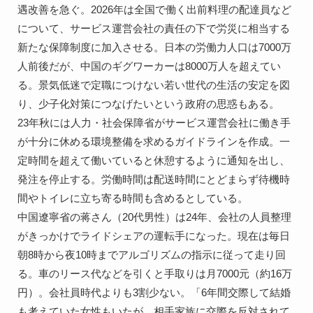
遇改善を急ぐ。2026年は全国で働く出前料理の配達員など
について、サービス運営会社の責任の下で労災に相当する
新たな保障制度に加入させる。日本の労働力人口は7000万
人前後だが、中国のギグワーカーは8000万人を超えてい
る。景気低迷で定職につけない若い世代の生活の安定を図
り、少子化対策につなげたいという政府の思惑もある。
23年秋には人力・社会保障省がサービス運営会社に働き手
が十分に休める環境整備を求めるガイドラインを作成。一
定時間を超えて働いていると休憩するように通知を出し、
発注を停止する。労働時間は配送時間にとどまらず待機時
間やトイレに立ち寄る時間も含めるとしている。
中国遼寧省の蒋さん（20代男性）は24年、会社の人員整理
がきっかけでライドシェアの運転手になった。現在は毎日
朝8時から夜10時までアルゴリズムの指示に従って走り回
る。車のリース代などを引くと手取りは月7000元（約16万
円）。会社員時代よりも3割少ない。「6年間交際して結婚
も考えていた女性もいたが、相手家族に交際を反対されて