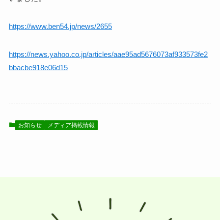
https://www.ben54.jp/news/2655
https://news.yahoo.co.jp/articles/aae95ad5676073af933573fe2
bbacbe918e06d15
お知らせ
メディア掲載情報