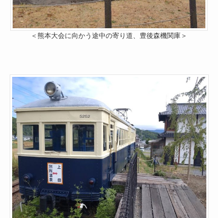
＜熊本大会に向かう途中の寄り道、豊後森機関庫＞