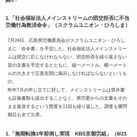
1.「社会福祉法人メインストリームの団交拒否に不当
労働行為救済命令」（スクラムユニオン・ひろしま）
7月24日、広島県労働委員会がスクラムユニオン・ひろし
まに「命令書」を手交した。社会福祉法人メインストリー
ムは団交に応じなけれならない、団交拒否を繰り返さない
旨の文書を手交するとともに、縦一メートル、横一メート
ルの大きさで正面玄関に掲示しなければならないというも
の。
昨年7月の申し立てに対して、メインストリームは答弁書
も証拠書類も提出することなく、県労委からの文書をその
まま返送するという態度を11回も繰り返した。調査も審問
期日も全て欠席。
1.「無期転換1年前倒し実現 KBS京都労組」（8/21