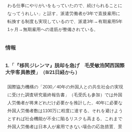
わる仕事にやりがいをもっていたので、続けられることに
なってうれしい」と話す。派遣労働者が3年で直接雇用に
転換する制度も実現しているので、派遣3年→有期雇用5年
1ヶ月→無期雇用への道筋が整備されている。
情報
1.「『移民ジレンマ』脱却を急げ 毛受敏浩関西国際
大学客員教授」（8/21日経から）
国際協力機構の「2030／40年の外国人との共生社会の実現
に受けた調査研究最終報告書」（毛受氏も参加）では外国
人労働者が将来どれだけ必要かを推計した。40年に必要な
外国人労働者数は1100万に程度に達する。それを避けよう
とすれば社会機能が不全に陥るリスクも高まる。これまで
外国人労働者は日本人が雇用できない場合の応急措置、景