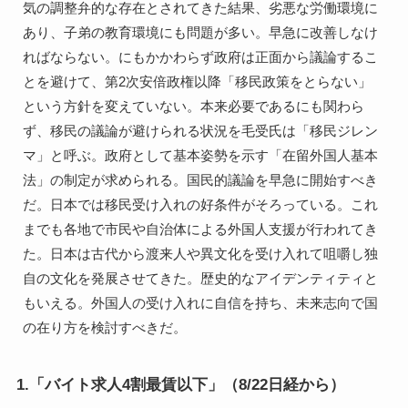
気の調整弁的な存在とされてきた結果、劣悪な労働環境に
あり、子弟の教育環境にも問題が多い。早急に改善しなけ
ればならない。にもかかわらず政府は正面から議論するこ
とを避けて、第2次安倍政権以降「移民政策をとらない」
という方針を変えていない。本来必要であるにも関わら
ず、移民の議論が避けられる状況を毛受氏は「移民ジレン
マ」と呼ぶ。政府として基本姿勢を示す「在留外国人基本
法」の制定が求められる。国民的議論を早急に開始すべき
だ。日本では移民受け入れの好条件がそろっている。これ
までも各地で市民や自治体による外国人支援が行われてき
た。日本は古代から渡来人や異文化を受け入れて咀嚼し独
自の文化を発展させてきた。歴史的なアイデンティティと
もいえる。外国人の受け入れに自信を持ち、未来志向で国
の在り方を検討すべきだ。
1.「バイト求人4割最賃以下」（8/22日経から）