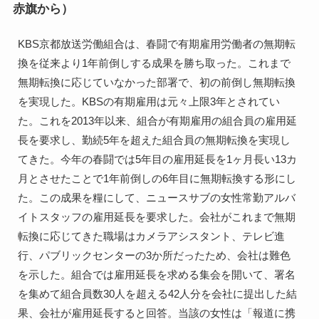
赤旗から）
KBS京都放送労働組合は、春闘で有期雇用労働者の無期転
換を従来より1年前倒しする成果を勝ち取った。これまで
無期転換に応じていなかった部署で、初の前倒し無期転換
を実現した。KBSの有期雇用は元々上限3年とされてい
た。これを2013年以来、組合が有期雇用の組合員の雇用延
長を要求し、勤続5年を超えた組合員の無期転換を実現し
てきた。今年の春闘では5年目の雇用延長を1ヶ月長い13カ
月とさせたことで1年前倒しの6年目に無期転換する形にし
た。この成果を糧にして、ニュースサブの女性常勤アルバ
イトスタッフの雇用延長を要求した。会社がこれまで無期
転換に応じてきた職場はカメラアシスタント、テレビ進
行、パブリックセンターの3か所だったため、会社は難色
を示した。組合では雇用延長を求める集会を開いて、署名
を集めて組合員数30人を超える42人分を会社に提出した結
果、会社が雇用延長すると回答。当該の女性は「報道に携