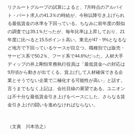
リクルートグループの試算によると、7月時点のアルバイ
ト・パート求人の41.3％の時給が、今秋以降引き上げられ
る最低賃金の水準を下回っている。ちなみに前年度の類似
の調査では39.1％だったが、毎年比率は上昇しており、21
年度に比べると15.5ポイント高い。東北が47・9%となるな
ど地方で下回っているケースが目立つ。職種別では販売・
サービス系で50.2％、フード系で44.6%だった。人材大手
ディップの井上剛恒常務執行役員は「最低賃金への対応は
9月頃から動きが出てくる。賃上げして人材確保できる企
業とそうでない企業で二極化する可能性が高い」と話す。
言うまでもなく上記は、会社目線の展望である。ユニオン
は不十分な最低賃金引き上げをベースにした、さらなる賃
金引き上げの闘いを進めなければならない。
（文責　川本浩之）