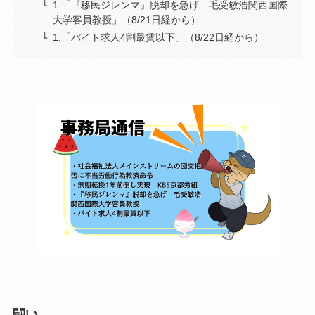
1.「『移民ジレンマ』脱却を急げ 毛受敏浩関西国際
大学客員教授」（8/21日経から）
1.「バイト求人4割最賃以下」（8/22日経から）
闘い