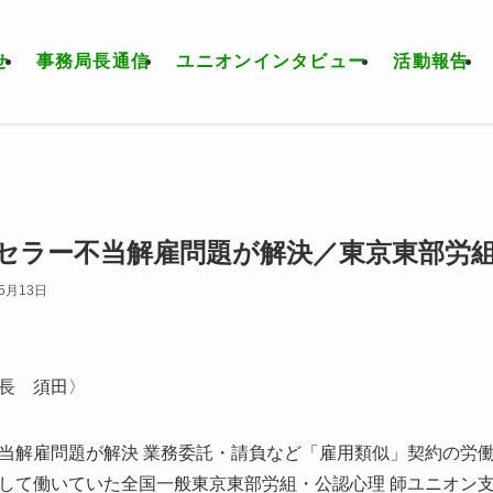
せ
事務局長通信
ユニオンインタビュー
活動報告
セラー不当解雇問題が解決／東京東部労
年5月13日
長 須田〉
当解雇問題が解決 業務委託・請負など「雇用類似」契約の労働
して働いていた全国一般東京東部労組・公認心理 師ユニオン